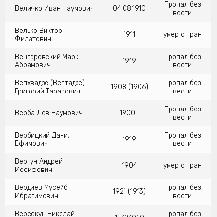
Пропал без
Величко Иван Наумович
04.08.1910
вести
Велько Виктор
1911
умер от ран
Филатович
Венгеровский Марк
Пропал без
1919
Абрамович
вести
Вепхвадзе (Вептадзе)
Пропал без
1908 (1906)
Григорий Тарасович
вести
Пропал без
Верба Лев Наумович
1900
вести
Вербицкий Данил
Пропал без
1919
Ефимович
вести
Вергун Андрей
1904
умер от ран
Иосифович
Вердиев Мусейб
Пропал без
1921 (1913)
Ибрагимович
вести
Верескун Николай
Пропал без