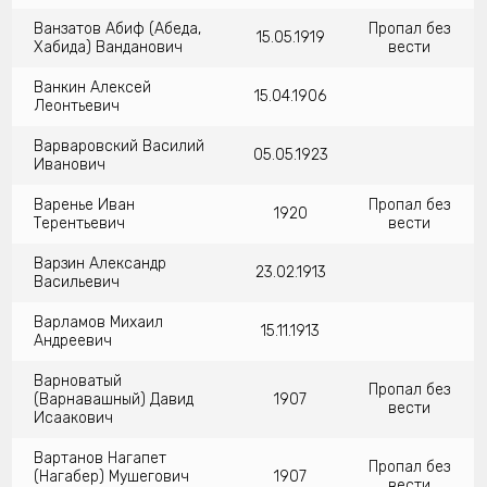
Ванзатов Абиф (Абеда,
Пропал без
15.05.1919
Хабида) Ванданович
вести
Ванкин Алексей
15.04.1906
Леонтьевич
Варваровский Василий
05.05.1923
Иванович
Варенье Иван
Пропал без
1920
Терентьевич
вести
Варзин Александр
23.02.1913
Васильевич
Варламов Михаил
15.11.1913
Андреевич
Варноватый
Пропал без
(Варнавашный) Давид
1907
вести
Исаакович
Вартанов Нагапет
Пропал без
(Нагабер) Мушегович
1907
вести