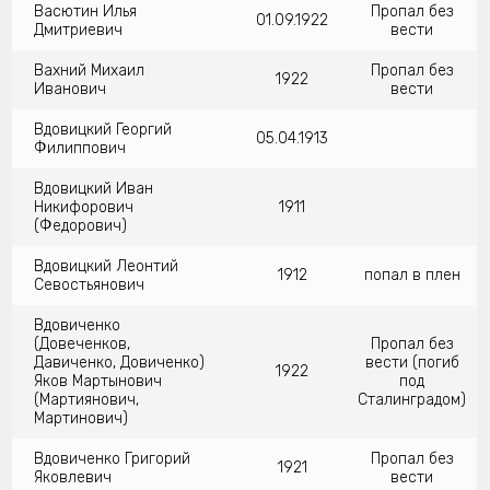
Васютин Илья
Пропал без
01.09.1922
Дмитриевич
вести
Вахний Михаил
Пропал без
1922
Иванович
вести
Вдовицкий Георгий
05.04.1913
Филиппович
Вдовицкий Иван
Никифорович
1911
(Федорович)
Вдовицкий Леонтий
1912
попал в плен
Севостьянович
Вдовиченко
(Довеченков,
Пропал без
Давиченко, Довиченко)
вести (погиб
1922
Яков Мартынович
под
(Мартиянович,
Сталинградом)
Мартинович)
Вдовиченко Григорий
Пропал без
1921
Яковлевич
вести