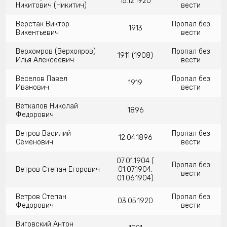
15.12.1920
Никитович (Никитич)
вести
Верстак Виктор
Пропал без
1913
Викентьевич
вести
Верхомров (Верхояров)
Пропал без
1911 (1908)
Илья Алексеевич
вести
Веселов Павел
Пропал без
1919
Иванович
вести
Веткалов Николай
1896
Федорович
Ветров Василий
Пропал без
12.04.1896
Семенович
вести
07.01.1904 (
Пропал без
Ветров Степан Егорович
01.07.1904,
вести
01.06.1904)
Ветров Степан
Пропал без
03.05.1920
Федорович
вести
Виговский Антон