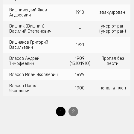
Вишнивецкий Яков
1910
эвакуирован
Андреевич
Вишник (Вишнин)
умер от ран
-
Василий Степанович
(умер от ран)
Вишняков Григорий
1921
Васильевич
Власов Андрей
1909
Пропал без
Тимофеевич
(15.10.1910)
вести
Власов Иван Яковлевич
1899
Власов Павел
1900
попал в плен
Яковлевич
1
2