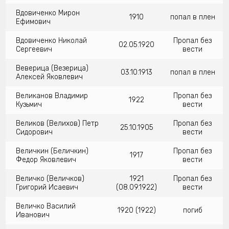
Вдовиченко Мирон
1910
попал в плен
Ефимович
Вдовиченко Николай
Пропал без
02.05.1920
Сергеевич
вести
Веверица (Везерица)
03.10.1913
попал в плен
Алексей Яковлевич
Великанов Владимир
Пропал без
1922
Кузьмич
вести
Великов (Велихов) Петр
Пропал без
25.10.1905
Сидорович
вести
Величкин (Беличкин)
Пропал без
1917
Федор Яковлевич
вести
Величко (Величков)
1921
Пропал без
Григорий Исаевич
(08.09.1922)
вести
Величко Василий
1920 (1922)
погиб
Иванович