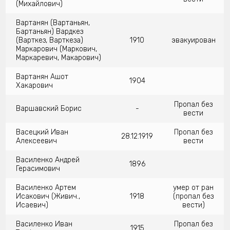
(Михайлович)
Вартанян (Вартаньян,
Бартаньян) Вардкез
(Варткез, Варткеза)
1910
эвакуирован
Маркарович (Маркович,
Маркаревич, Макарович)
Вартанян Ашот
1904
Хакарович
Пропал без
Варшавский Борис
-
вести
Васецкий Иван
Пропал без
28.12.1919
Алексеевич
вести
Василенко Андрей
1896
Герасимович
Василенко Артем
умер от ран
Исакович (Живич.,
1918
(пропал без
Исаевич)
вести)
Василенко Иван
Пропал без
1915