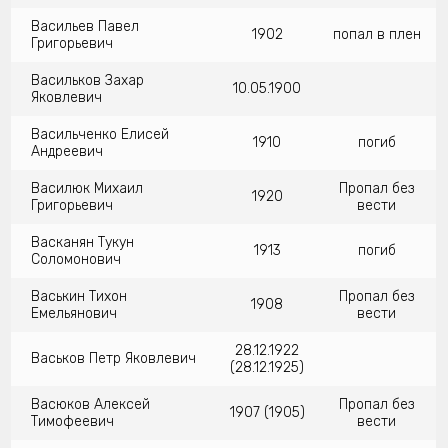
Васильев Павел
1902
попал в плен
Григорьевич
Васильков Захар
10.05.1900
Яковлевич
Васильченко Елисей
1910
погиб
Андреевич
Василюк Михаил
Пропал без
1920
Григорьевич
вести
Васканян Тукун
1913
погиб
Соломонович
Васькин Тихон
Пропал без
1908
Емельянович
вести
28.12.1922
Васьков Петр Яковлевич
(28.12.1925)
Васюков Алексей
Пропал без
1907 (1905)
Тимофеевич
вести