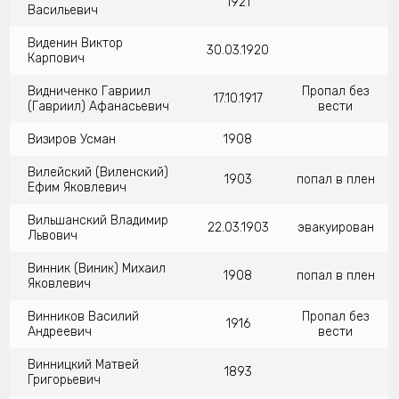
1921
Васильевич
Виденин Виктор
30.03.1920
Карпович
Видниченко Гавриил
Пропал без
17.10.1917
(Гавриил) Афанасьевич
вести
Визиров Усман
1908
Вилейский (Виленский)
1903
попал в плен
Ефим Яковлевич
Вильшанский Владимир
22.03.1903
эвакуирован
Львович
Винник (Виник) Михаил
1908
попал в плен
Яковлевич
Винников Василий
Пропал без
1916
Андреевич
вести
Винницкий Матвей
1893
Григорьевич