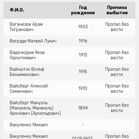
Год
Причина
Ф.И.О.
рождения
выбытия
Ваганезов Арам
Пропал без
1903
Тигранович
вести
Вагради Матвей Лукич
1916
Вадачкория Яков
Пропал без
1913
Геронтиевич
вести
Вайншток Вольф
Пропал без
1915
Беньяминович
вести
Вайсберг Алексей
Пропал без
1910
Семенович
вести
Вайсберг Мануэль
Пропал без
(Манукель, Манякель)
1894
вести
Аронович (Арнельдович)
Вакуленко Михаил
-
Вакуленко Михаил
Пропал без
01.05.1907