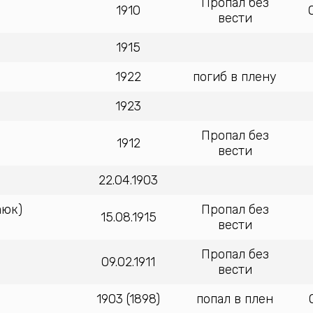
Пропал без
1910
вести
1915
1922
погиб в плену
1923
Пропал без
1912
вести
22.04.1903
аюк)
Пропал без
15.08.1915
вести
Пропал без
09.02.1911
вести
1903 (1898)
попал в плен