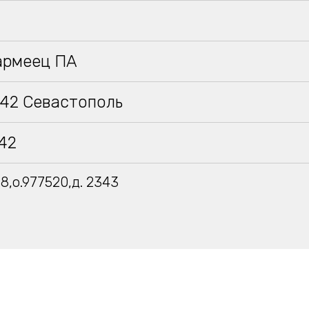
армеец ПА
942 Севастополь
942
8,о.977520,д. 2343