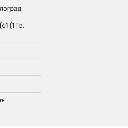
влоград
1 (1 Гв.
ты