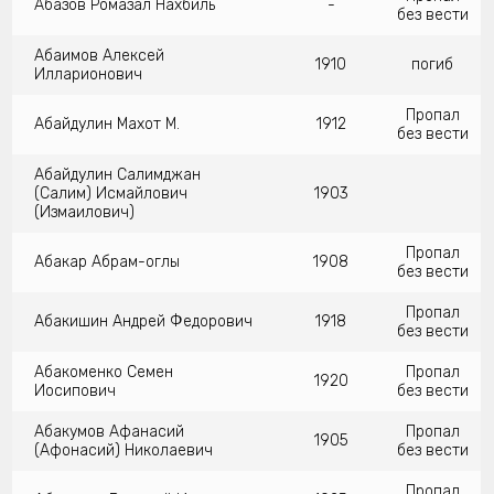
Абазов Ромазал Нахбиль
-
без вести
Абаимов Алексей
1910
погиб
Илларионович
Пропал
Абайдулин Махот М.
1912
без вести
Абайдулин Салимджан
(Салим) Исмайлович
1903
(Измаилович)
Пропал
Абакар Абрам-оглы
1908
без вести
Пропал
Абакишин Андрей Федорович
1918
без вести
Абакоменко Семен
Пропал
1920
Иосипович
без вести
Абакумов Афанасий
Пропал
1905
(Афонасий) Николаевич
без вести
Пропал