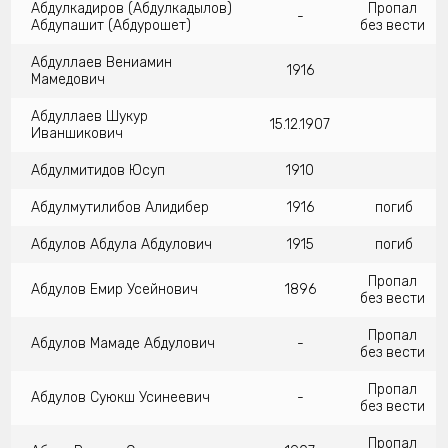
Абдулкадиров (Абдулкадылов)
Пропал
-
Абдупашит (Абдурошет)
без вести
Абдуллаев Вениамин
1916
Мамедович
Абдуллаев Шукур
15.12.1907
Иваншикович
Абдулмитидов Юсуп
1910
Абдулмутилибов Алидибер
1916
погиб
Абдулов Абдула Абдулович
1915
погиб
Пропал
Абдулов Емир Усейнович
1896
без вести
Пропал
Абдулов Мамаде Абдулович
-
без вести
Пропал
Абдулов Суюкш Усинеевич
-
без вести
Пропал