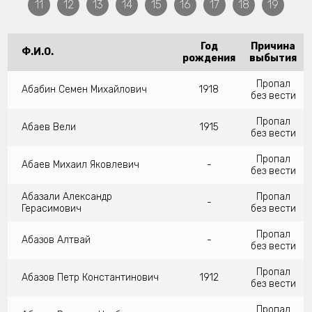
11
12
13
14
15
16
17
18
19
Год
Причина
Ф.И.О.
рождения
выбытия
Пропал
Абабин Семен Михайлович
1918
без вести
Пропал
Абаев Вели
1915
без вести
Пропал
Абаев Михаил Яковлевич
-
без вести
Абазали Александр
Пропал
-
Герасимович
без вести
Пропал
Абазов Алтвай
-
без вести
Пропал
Абазов Петр Константинович
1912
без вести
Пропал