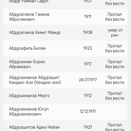
Абдур Рахман Садул
1907
без вести
Абдурагимов Гаимов
Пропал
1911
Аброгимович
без вести
умер от
Абдурагимов Кимит Мамур
1908
ран
Пропал
Абдурафиль Билям
1923
без вести
Абдурахман Борис
Пропал
1917
Абрамович
без вести
Абдурахманов Абдурашит
Пропал
24.01.1917
Канджи-Али (Кенджи-али)
без вести
Пропал
Абдурахманов Мерго
1912
без вести
Абдурахманов Юсуп
12.12.1911
Абдурахманович
Пропал
Абдурашитов Аджи Нейан
1921
без вести