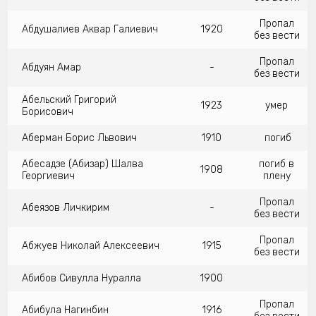
Пропал
Абдушалиев Аквар Галиевич
1920
без вести
Пропал
Абдуян Амар
-
без вести
Абельский Григорий
1923
умер
Борисович
Аберман Борис Львович
1910
погиб
Абесадзе (Абизар) Шалва
погиб в
1908
Георгиевич
плену
Пропал
Абеязов Личкирим
-
без вести
Пропал
Абжуев Николай Алексеевич
1915
без вести
Абибов Сивулла Нуралла
1900
Пропал
Абибула Нагинбин
1916