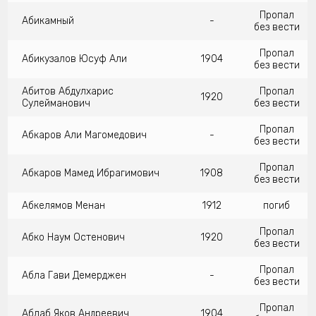
Пропал
Абикамный
-
без вести
Пропал
Абикузалов Юсуф Али
1904
без вести
Абитов Абдулхарис
Пропал
1920
Сулейманович
без вести
Пропал
Абкаров Али Магомедович
-
без вести
Пропал
Абкаров Мамед Ибрагимович
1908
без вести
Абкелямов Менан
1912
погиб
Пропал
Абко Наум Остенович
1920
без вести
Пропал
Абла Гави Демерджен
-
без вести
Пропал
Аблаб Яков Андреевич
1904