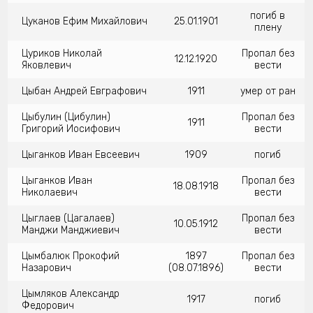
погиб в
Цуканов Ефим Михайлович
25.01.1901
плену
Цуриков Николай
Пропал без
12.12.1920
Яковлевич
вести
Цыбан Андрей Евграфович
1911
умер от ран
Цыбулин (Цибулин)
Пропал без
1911
Григорий Иосифович
вести
Цыганков Иван Евсеевич
1909
погиб
Цыганков Иван
Пропал без
18.08.1918
Николаевич
вести
Цыглаев (Цагалаев)
Пропал без
10.05.1912
Манджи Манджиевич
вести
Цымбалюк Прокофий
1897
Пропал без
Назарович
(08.07.1896)
вести
Цымляков Александр
1917
погиб
Федорович