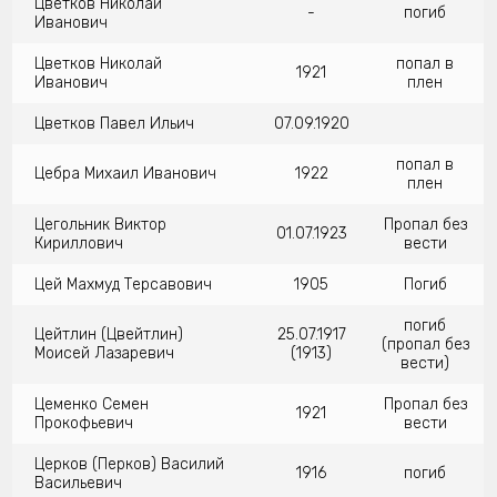
Цветков Николай
-
погиб
Иванович
Цветков Николай
попал в
1921
Иванович
плен
Цветков Павел Ильич
07.09.1920
попал в
Цебра Михаил Иванович
1922
плен
Цегольник Виктор
Пропал без
01.07.1923
Кириллович
вести
Цей Махмуд Терсавович
1905
Погиб
погиб
Цейтлин (Цвейтлин)
25.07.1917
(пропал без
Моисей Лазаревич
(1913)
вести)
Цеменко Семен
Пропал без
1921
Прокофьевич
вести
Церков (Перков) Василий
1916
погиб
Васильевич