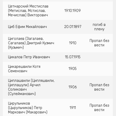
Цетнарский Местислав
(Метислав, Мстислав,
19.10.1909
Мечислав) Викторович
погиб в
Циб Ефим Михайлович
20.01.1897
плену
Циголаев (Загалаев,
Пропал без
Сагалаев) Дмитрий Кузмич
1910
вести
(Кузьмич)
Цикалов Петр Иванович
15.07.1915
Цикарешвили Котя
1905
Семенович
Циплашвили (Ципляшвили,
Циплашули) Арчил
Пропал без
1906
Соликович
вести
(Сулейманович)
Цирульников
Пропал без
(Цырульников) Петр
1911
вести
Маркович (Макарович)