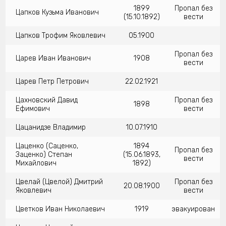
1899
Пропал без
Цапков Кузьма Иванович
(15.10.1892)
вести
Цапков Трофим Яковлевич
05.1900
Пропал без
Царев Иван Иванович
1908
вести
Царев Петр Петрович
22.02.1921
Цахновский Давид
Пропал без
1898
Ефимович
вести
Цацанидзе Владимир
10.07.1910
Цаценко (Саценко,
1894
Пропал без
Заценко) Степан
(15.06.1893,
вести
Михайлович
1892)
Цвелай (Цвелой) Дмитрий
Пропал без
20.08.1900
Яковлевич
вести
Цветков Иван Николаевич
1919
эвакуирован