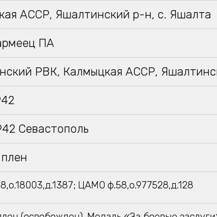
ая АССР, Яшалтинский р-н, с. Яшалта
армеец ПА
нский РВК, Калмыцкая АССР, Яшалтинс
942
942 Севастополь
 плен
8,о.18003,д.1387; ЦАМО ф.58,о.977528,д.128
плен (освобожден). Медаль «За боевые заслуги»