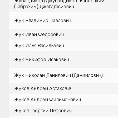
Жубандиков (Джубандыков) Кабдрахим
(Габрахим) Джагдгасиевич
Жук Владимир Павлович
Жук Иван Федорович
Жук Илья Васильевич
Жук Никифор Исакович
Жук Николай Данилович (Даниилович)
Жуков Андрей Астахович
Жуков Андрей Филимонович
Жуков Георгий Петрович