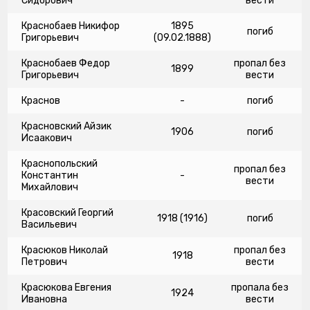
Сидорович
вести
Краснобаев Никифор
1895
погиб
Григорьевич
(09.02.1888)
Краснобаев Федор
пропал без
1899
Григорьевич
вести
Краснов
-
погиб
Красновский Айзик
1906
погиб
Исаакович
Краснопольский
пропал без
Константин
-
вести
Михайлович
Красовский Георгий
1918 (1916)
погиб
Васильевич
Красюков Николай
пропал без
1918
Петрович
вести
Красюкова Евгения
пропала без
1924
Ивановна
вести