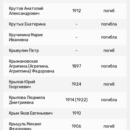
Крутов Анатолий
1912
погиб
Александрович
Крутых Екатерина
-
погибла
Кручинина Мария
-
погибла
Ивановна
Крывулин Петр
-
погиб
Крыжановская
Агрипина (Агрепина,
1897
погибла
Агриппина) Федоровна
Крылов Юрий
1924
погиб
Георгиевич
Крылова Людмила
1914 (1922)
погибла
Дмитриевна
Крым Яков Евгеньевич
1910
Крыцуль Михаил
1906
погиб
Федорович