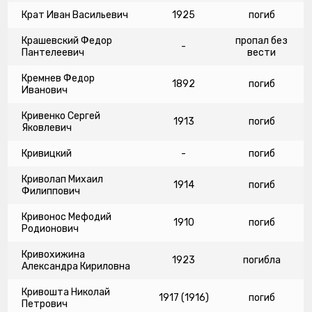
Крат Иван Васильевич
1925
погиб
Крашевский Федор
пропал без
-
Пантелеевич
вести
Кремнев Федор
1892
погиб
Иванович
Кривенко Сергей
1913
погиб
Яковлевич
Кривицкий
-
погиб
Криволап Михаил
1914
погиб
Филиппович
Кривонос Мефодий
1910
погиб
Родионович
Кривохижина
1923
погибла
Александра Кириловна
Кривошта Николай
1917 (1916)
погиб
Петрович