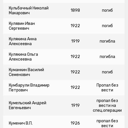
Кульбачный Николай
1898
погиб
Макарович
Кулявин Иван
1922
погиб
Сергеевич
Кулякина Анна
1919
погибла
Алексеевна
Кулякина Ольга
1922
погибла
Алексеевна
Куманкин Василий
1922
погиб
Семенович
Кумбарули Владимир
Пропал без
1922
Петрович
вести
пропал без
Кумельский Андрей
1919
вести на
Евгеньевич
спец.операции
пропал без
Куменич В.П.
1926
вести