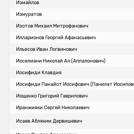
Измайлов
Измуратов
Изотов Михаил Митрофанович
Илларионов Георгий Афанасьевич
Ильясов Иван Логвинович
Иоселиани Николай Ал.(Аппалонович)
Иосифиди Клавдия
Иосифиди Панайот Иосифович (Панилат Иосипови
Иощенко Григорий Гаврилович
Иранжияки Сергей Николаевич
Исаев Абляким Дервишевич