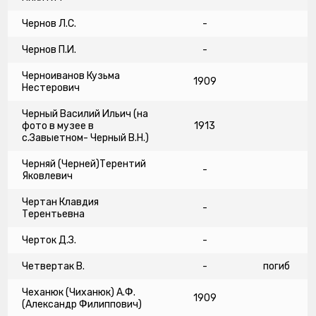
Чернов Л.С.
-
Чернов П.И.
-
Черноиванов Кузьма
1909
Нестерович
Черный Василий Ильич (на
фото в музее в
1913
с.Завыетном- Черный В.Н.)
Черняй (Черней)Терентий
-
Яковлевич
Чертан Клавдия
-
Терентьевна
Черток Д.З.
-
Четвертак В.
-
погиб
Чеханюк (Чиханюк) А.Ф.
1909
(Александр Филиппович)