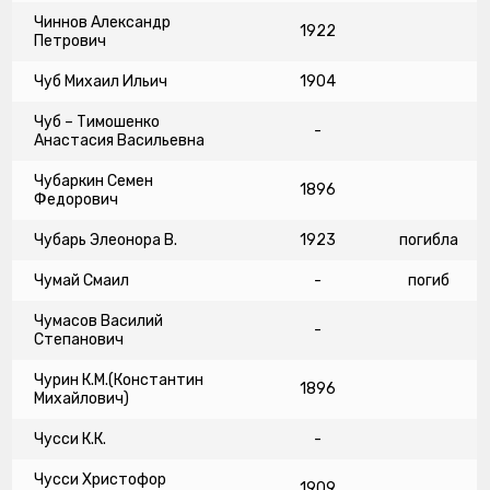
Чиннов Александр
1922
Петрович
Чуб Михаил Ильич
1904
Чуб – Тимошенко
-
Анастасия Васильевна
Чубаркин Семен
1896
Федорович
Чубарь Элеонора В.
1923
погибла
Чумай Смаил
-
погиб
Чумасов Василий
-
Степанович
Чурин К.М.(Константин
1896
Михайлович)
Чусси К.К.
-
Чусси Христофор
1909