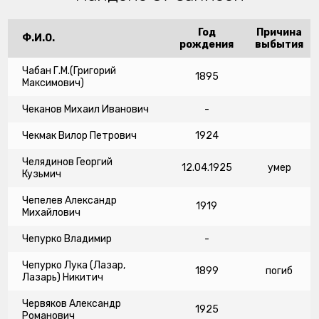
Год
Причина
Ф.И.О.
рождения
выбытия
Чабан Г.М.(Григорий
1895
Максимович)
Чеканов Михаил Иванович
-
Чекмак Вилор Петрович
1924
Челядинов Георгий
12.04.1925
умер
Кузьмич
Чепелев Александр
1919
Михайлович
Чепурко Владимир
-
Чепурко Лука (Лазар,
1899
погиб
Лазарь) Никитич
Червяков Александр
1925
Романович