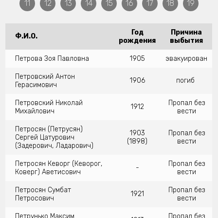
11
12
13
14
15
16
17
18
19
Год
Причина
Ф.И.О.
рождения
выбытия
Петрова Зоя Павловна
1905
эвакуирован
Петровский Антон
1906
погиб
Герасимович
Петровский Николай
Пропал без
1912
Михайлович
вести
Петросян (Петрусян)
1903
Пропал без
Сергей Цатурович
(1898)
вести
(Задерович, Ладарович)
Петросян Кеворг (Кеворог,
Пропал без
-
Коверг) Аветисович
вести
Петросян Сумбат
Пропал без
1921
Петросович
вести
Петрунько Максим
Пропал без