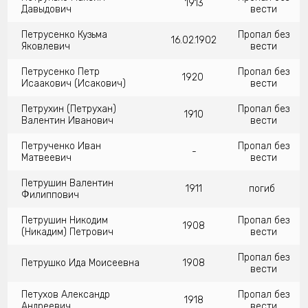
1913
Давыдович
вести
Петрусенко Кузьма
Пропал без
16.02.1902
Яковлевич
вести
Петрусенко Петр
Пропал без
1920
Исаакович (Исакович)
вести
Петрухин (Петрухан)
Пропал без
1910
Валентин Иванович
вести
Петрученко Иван
Пропал без
-
Матвеевич
вести
Петрушин Валентин
1911
погиб
Филиппович
Петрушин Никодим
Пропал без
1908
(Никадим) Петрович
вести
Пропал без
Петрушко Ида Моисеевна
1908
вести
Петухов Александр
Пропал без
1918
Андреевич
вести