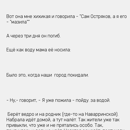
Вот она мне хихикая и говорила - "Сам Остряков, а я его
- "мазила""
А через три дня он погиб.
Ещё как воду мама её носила:
Было это, когда наши город покидали.
- Ну,- говорит, - Я уже пожила - пойду. за водой.
Берёт ведро и на родник (где-то на Наварринской).
Набрала идёт домой, а тут налёт. Так жители уже так
привыкли, что уже и не прятались особо. Так,