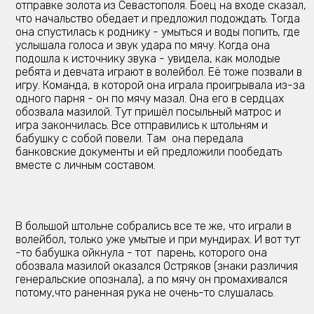
отправке золота из Севастополя. Боец на входе сказал,
что начальство обедает и предложил подождать. Тогда
она спустилась к роднику - умыться и воды попить, где
услышала голоса и звук удара по мячу. Когда она
подошла к источнику звука - увидела, как молодые
ребята и девчата играют в волейбол. Её тоже позвали в
игру. Команда, в которой она играла проигрывала из-за
одного парня - он по мячу мазал. Она его в сердцах
обозвала мазилой. Тут пришёл посыльный матрос и
игра закончилась. Все отправились к штольням и
бабушку с собой повели. Там она передала
банковские документы и ей предложили пообедать
вместе с личным составом.
В большой штольне собрались все те же, что играли в
волейбол, только уже умытые и при мундирах. И вот тут
-то бабушка ойкнула - тот парень, которого она
обозвала мазилой оказался Остряков (знаки различия
генеральские опознала), а по мячу он промахивался
потому,что раненная рука не очень-то слушалась.