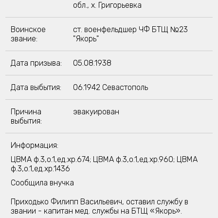
обл., х. Григорьевка
Воинское
ст. военфельдшер ЧФ БТЩ №23
звание:
"Якорь"
Дата призыва:
05.08.1938
Дата выбытия:
06.1942 Севастополь
Причина
эвакуирован
выбытия:
Информация:
ЦВМА ф.3,о.1,ед.хр.674; ЦВМА ф.3,о.1,ед.хр.960; ЦВМА
ф.3,о.1,ед.хр.1436
Сообщила внучка
Приходько Филипп Васильевич, оставил службу в
звании - капитан мед. службы на БТЩ «Якорь».