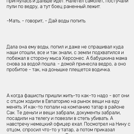
пригнулась и дальше идёт. Налетел самолёт, постучали
пули по ведру, а тут боец раненный лежит.
-Мать, - говорит, - Дай воды попить.
Дала она ему воды, попил и даже не спрашивал куда
наши отошли, все и так знали, с земли подхватился и
побежал в сторону мыса Херсонес. А бабушкина мама
снова за водой пошла. - домой принесла ведро, а оно
пробитое - так, на донышке плещется водичка.
А когда фашисты пришли жить-то как-то надо - вот они
с отцом ходили в Евпаторию на рынок вещи на еду
менять. И как-то попали на компанию татар в районе
Сак. Те деньги и вещи забрали, документы забрали,
посадили на телегу и повезли в степь убивать. А
навстречу немецкий офицер ехал. Посмотрел на Нину с
отцом, спросил что-то у татар, а потом приказал