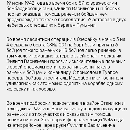
19 июня 1942 года во время боя с 87-ю вражескими
бомбардировщиками, Филипп Васильевич на боевых
постах оказывал помощь раненым бойцам, чем
предупреждал тяжёлые последствия. Участвовал в двух
набеговых операциях к берегам Румынии.
Во время десантной операции в Озерайку в ночь с 3 на
4 февраля с борта СК№ 091 на борт были приняты 6
бойцов тяжело раненых и 18 бойцов легко раненых, в
том числе и командир катера ст. лейтенант Москалик.
Филипп Васильевич проявил исключительные познания
в своей специальности, сохранил жизни тяжело
раненым бойцам и командиру. С приходом в Туапсе
передал бойцов в госпиталь. Медработники госпиталя
удивлялись как это можно сделать на корабле одному
человеку и так хорошо.
Во время подброски подкрепления в район Станички и
Геленджика, Филипп Васильевич руководил эвакуацией
раненых из этих участков и оказывал им помощь
своими силами. За январь и февраль месяцы 1943 года
из этих районов через руки Филиппа Васильевича