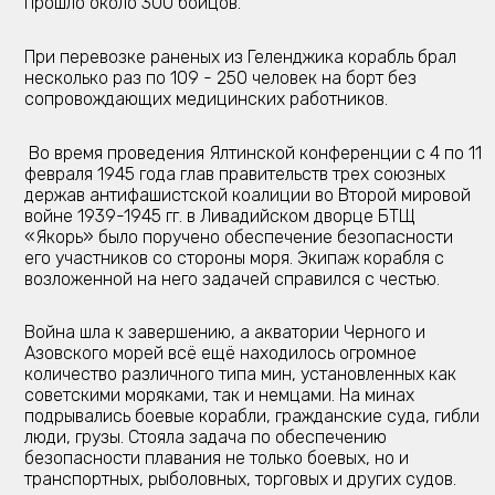
прошло около 300 бойцов.
При перевозке раненых из Геленджика корабль брал
несколько раз по 109 - 250 человек на борт без
сопровождающих медицинских работников.
Во время проведения Ялтинской конференции с 4 по 11
февраля 1945 года глав правительств трех союзных
держав антифашистской коалиции во Второй мировой
войне 1939-1945 гг. в Ливадийском дворце БТЩ
«Якорь» было поручено обеспечение безопасности
его участников со стороны моря. Экипаж корабля с
возложенной на него задачей справился с честью.
Война шла к завершению, а акватории Черного и
Азовского морей всё ещё находилось огромное
количество различного типа мин, установленных как
советскими моряками, так и немцами. На минах
подрывались боевые корабли, гражданские суда, гибли
люди, грузы. Стояла задача по обеспечению
безопасности плавания не только боевых, но и
транспортных, рыболовных, торговых и других судов.