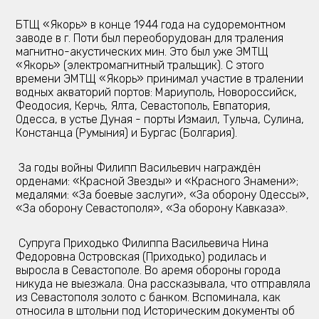
БТЩ «Якорь» в конце 1944 года на судоремонтном
заводе в г. Поти был переоборудован для траления
магнитно-акустических мин. Это был уже ЭМТЩ
«Якорь» (электромагнитный тральщик). С этого
времени ЭМТЩ «Якорь» принимал участие в тралении
водных акваторий портов: Мариуполь, Новороссийск,
Феодосия, Керчь, Ялта, Севастополь, Евпатория,
Одесса, в устье Дуная - порты Измаил, Тульча, Сулина,
Констанца (Румыния) и Бургас (Болгария).
За годы войны Филипп Васильевич награждён
орденами: «Красной Звезды» и «Красного Знамени»;
медалями: «За боевые заслуги», «За оборону Одессы»,
«За оборону Севастополя», «За оборону Кавказа».
Супруга Приходько Филиппа Васильевича Нина
Федоровна Островская (Приходько) родилась и
выросла в Севастополе. Во аремя обороны города
никуда не выезжала. Она рассказывала, что отправляла
из Севастополя золото с банком. Вспоминала, как
относила в штольни под Историческим документы об