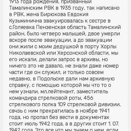
1913 года рождения, призванный
Тамалинским РВК в 1935 году, так написано
в РВК, жена Бирюкова Евдокия
Кузьминична эвакуировалась к сестре в
с.Голяевка Пензенская область Тамалинский
район, было четверо малышей, двое умерли
вскоре после эвакуации, а до эвакуации
они жили с моим дедушкой в порту Хорлы
Николаевской или Херсонской области, мы
его искали, делали запрос в архивы, но
ничего это не давало, не знали даже номер
части где он служил, и только совсем
недавно, в Подольске дали нам архивную
справку, с помощью которой мы что то о
нем узнали, мл.лейтенант, заместитель
командира стрелковой роты, 456
стрелкового полка 109 стрелковой дивизии,
свчзь с ним прекратилась в ноябре 1941
года, но пропал без вести в документах
стоит июль 1942 года, а в других стоит 1. 07.
1942 года. Это все что мы знаем о нем, если