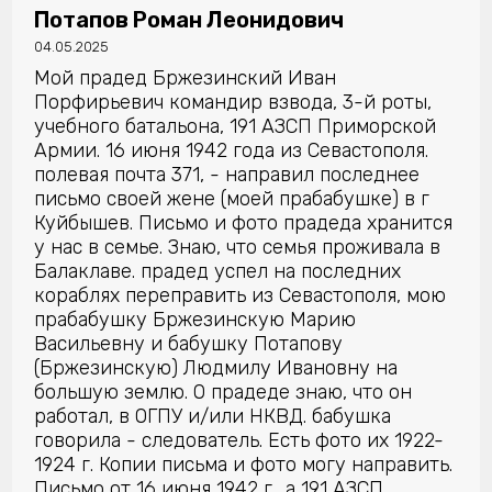
Потапов Роман Леонидович
04.05.2025
Мой прадед Бржезинский Иван
Порфирьевич командир взвода, 3-й роты,
учебного батальона, 191 АЗСП Приморской
Армии. 16 июня 1942 года из Севастополя.
полевая почта 371, - направил последнее
письмо своей жене (моей прабабушке) в г
Куйбышев. Письмо и фото прадеда хранится
у нас в семье. Знаю, что семья проживала в
Балаклаве. прадед успел на последних
кораблях переправить из Севастополя, мою
прабабушку Бржезинскую Марию
Васильевну и бабушку Потапову
(Бржезинскую) Людмилу Ивановну на
большую землю. О прадеде знаю, что он
работал, в ОГПУ и/или НКВД. бабушка
говорила - следователь. Есть фото их 1922-
1924 г. Копии письма и фото могу направить.
Письмо от 16 июня 1942 г., а 191 АЗСП