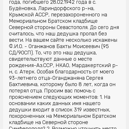
года, погибшего 28.02.1942 года в с.
Будёновка, Лариндорфского р-на,
Крымской АССР, перезахороненного на
Мемориальном Братском кладбище
Северной стороны Севастополя. До сего дня
считалось, что наш дедушка пропал без
вести. На вашем сайте несколько искажены
Ф.И.О. - Оганжанов Бахты Моисеевич (95
СД/90СП). То, что это наш дедушка,
свидетельствуют данные о месте
рождения-Аз.ССР, НКАО, Мардакертский р-
н, с. Атерк. Особая благодарность от моего
93-летнего отца-Оганджаняна Сергея
Бахтиевича, которому было 8 лет, когда он
потерял отца. Просим вас помочь с
прояснением следующих моментов: 1. На
основании каких данных имя нашего
дедушки входит в список 319 известных,
похороненных на Мемориальном Братском
кладбище на Северной стороне
Симферополя? 2. Возможно уточнить место