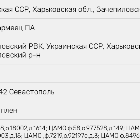
кая ССР, Харьковская обл., Зачепиловс
армеец ПА
овский РВК, Украинская ССР, Харьковск
ловский р-н
942 Севастополь
 плен
8,о.18002,д.1614; ЦАМО ф.58,о.977528,д.149; ЦА
003,д.18; ЦАМО ,ф.7219,о.92197с,д.3; ЦАМО ф.8496,