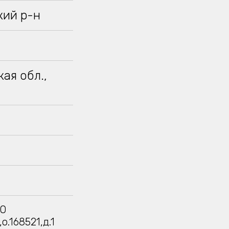
кий р-н
ая обл.,
МО
о.168521,д.1