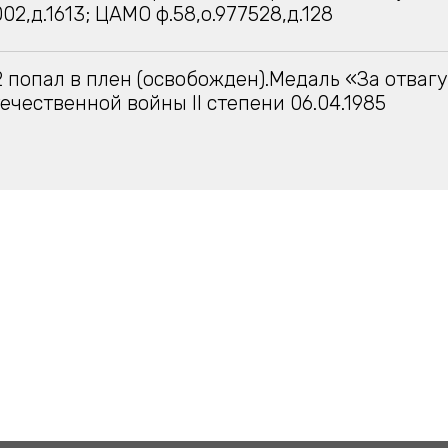
002,д.1613; ЦАМО ф.58,о.977528,д.128
2 попал в плен (освобожден).Медаль «За отвагу»
ечественной войны II степени 06.04.1985