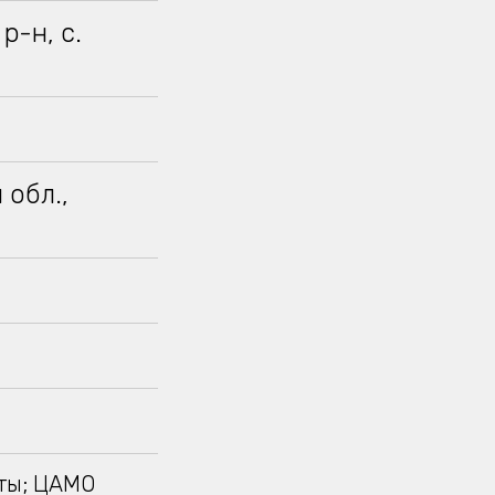
р-н, с.
 обл.,
ты; ЦАМО