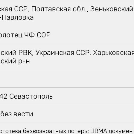
кая ССР, Полтавская обл., Зеньковский 
-Павловка
флотец ЧФ СОР
ский РВК, Украинская ССР, Харьковская
вский р-н
942 Севастополь
без вести
тотека безвозвратных потерь; ЦВМА докумен