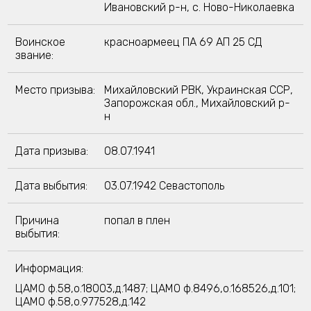
Ивановский р-н, с. Ново-Николаевка
Воинское
красноармеец ПА 69 АП 25 СД
звание:
Место призыва:
Михайловский РВК, Украинская ССР,
Запорожская обл., Михайловский р-
н
Дата призыва:
08.07.1941
Дата выбытия:
03.07.1942 Севастополь
Причина
попал в плен
выбытия:
Информация:
ЦАМО ф.58,о.18003,д.1487; ЦАМО ф.8496,о.168526,д.101;
ЦАМО ф.58,о.977528,д.142