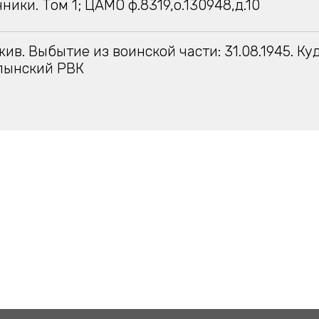
ники. Том 1; ЦАМО ф.8319,о.130948,д.10
жив. Выбытие из воинской части: 31.08.1945. Ку
лынский РВК