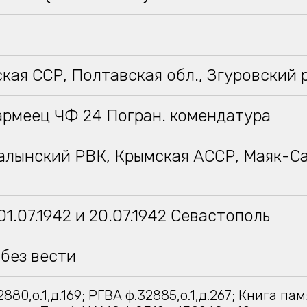
кая ССР, Полтавская обл., Згуровский 
армеец ЧФ 24 Погран. комендатура
алынский РВК, Крымская АССР, Маяк-С
1.07.1942 и 20.07.1942 Севастополь
без вести
880,о.1,д.169; РГВА ф.32885,о.1,д.267; Книга пам