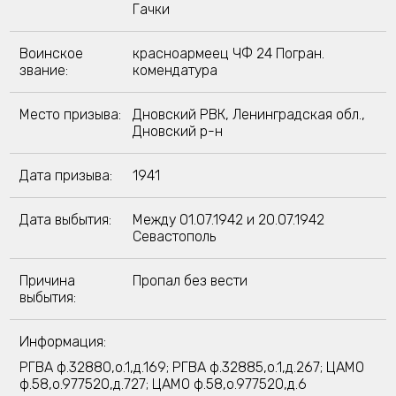
Гачки
Воинское
красноармеец ЧФ 24 Погран.
звание:
комендатура
Место призыва:
Дновский РВК, Ленинградская обл.,
Дновский р-н
Дата призыва:
1941
Дата выбытия:
Между 01.07.1942 и 20.07.1942
Севастополь
Причина
Пропал без вести
выбытия:
Информация:
РГВА ф.32880,о.1,д.169; РГВА ф.32885,о.1,д.267; ЦАМО
ф.58,о.977520,д.727; ЦАМО ф.58,о.977520,д.6