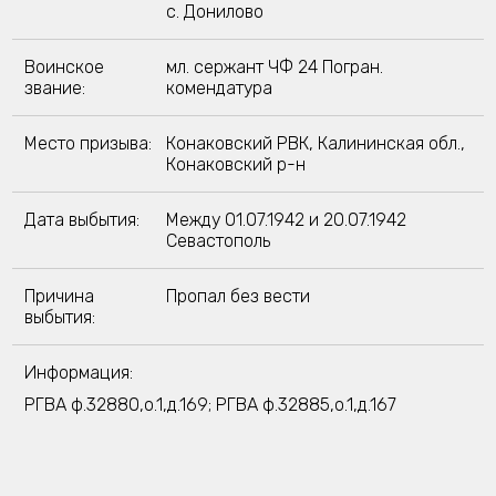
с. Донилово
Воинское
мл. сержант ЧФ 24 Погран.
звание:
комендатура
Место призыва:
Конаковский РВК, Калининская обл.,
Конаковский р-н
Дата выбытия:
Между 01.07.1942 и 20.07.1942
Севастополь
Причина
Пропал без вести
выбытия:
Информация:
РГВА ф.32880,о.1,д.169; РГВА ф.32885,о.1,д.167