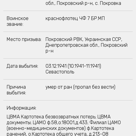
обл., Покровский р-н, с. Покровка
Воинское
краснофлотец ЧФ 7 БР.МП
звание:
Место призыва:
Покровский РВК, Украинская ССР,
Днепропетровская обл., Покровский
р-н
Дата выбытия:
03.12.1941 (10.1941-11.1941)
Севастополь
Причина
умер от ран (пропал без вести)
выбытия:
Информация:
ЦВМА Картотека безвозвратных потерь; ЦВМА
документы; ЦАМО ф.58,о.18001,д.433; Филиал ЦАМО
(военно-медицинских документов) ф.Картотека
ранений, о.Картотека общего учета, д.213-08