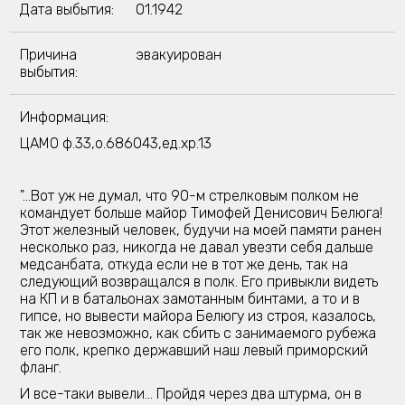
Дата выбытия:
01.1942
Причина
эвакуирован
выбытия:
Информация:
ЦАМО ф.33,о.686043,ед.хр.13
"...Вот уж не думал, что 90-м стрелковым полком не
командует больше майор Тимофей Денисович Белюга!
Этот железный человек, будучи на моей памяти ранен
несколько раз, никогда не давал увезти себя дальше
медсанбата, откуда если не в тот же день, так на
следующий возвращался в полк. Его привыкли видеть
на КП и в батальонах замотанным бинтами, а то и в
гипсе, но вывести майора Белюгу из строя, казалось,
так же невозможно, как сбить с занимаемого рубежа
его полк, крепко державший наш левый приморский
фланг.
И все-таки вывели... Пройдя через два штурма, он в