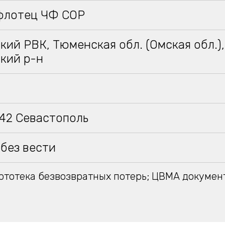
флотец ЧФ СОР
ий РВК, Тюменская обл. (Омская обл.),
кий р-н
942 Севастополь
без вести
тотека безвозвратных потерь; ЦВМА докумен