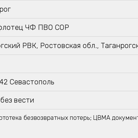
нрог
флотец ЧФ ПВО СОР
гский РВК, Ростовская обл., Таганрогс
942 Севастополь
без вести
тотека безвозвратных потерь; ЦВМА докумен