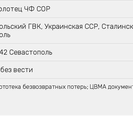
флотец ЧФ СОР
льский ГВК, Украинская ССР, Сталинска
оль
942 Севастополь
без вести
тотека безвозвратных потерь; ЦВМА докумен