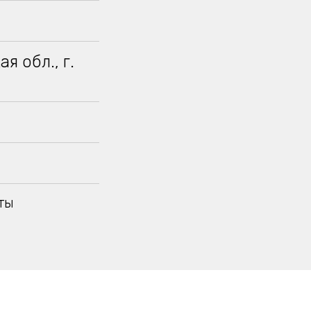
я обл., г.
ты