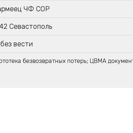
армеец ЧФ СОР
942 Севастополь
без вести
тотека безвозвратных потерь; ЦВМА докумен