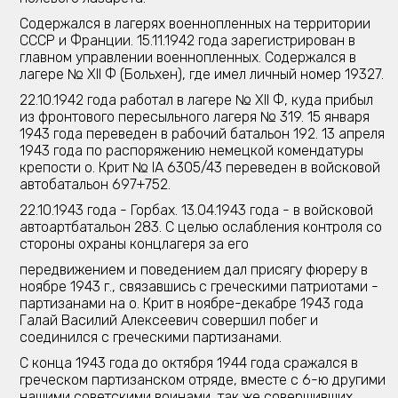
Содержался в лагерях военнопленных на территории
СССР и Франции. 15.11.1942 года зарегистрирован в
главном управлении военнопленных. Содержался в
лагере № XII Ф (Больхен), где имел личный номер 19327.
22.10.1942 года работал в лагере № XII Ф, куда прибыл
из фронтового пересыльного лагеря № 319. 15 января
1943 года переведен в рабочий батальон 192. 13 апреля
1943 года по распоряжению немецкой комендатуры
крепости о. Крит № IA 6305/43 переведен в войсковой
автобатальон 697+752.
22.10.1943 года - Горбах. 13.04.1943 года - в войсковой
автоартбатальон 283. С целью ослабления контроля со
стороны охраны концлагеря за его
передвижением и поведением дал присягу фюреру в
ноябре 1943 г., связавшись с греческими патриотами -
партизанами на о. Крит в ноябре-декабре 1943 года
Галай Василий Алексеевич совершил побег и
соединился с греческими партизанами.
С конца 1943 года до октября 1944 года сражался в
греческом партизанском отряде, вместе с 6-ю другими
нашими советскими воинами, так же совершивших