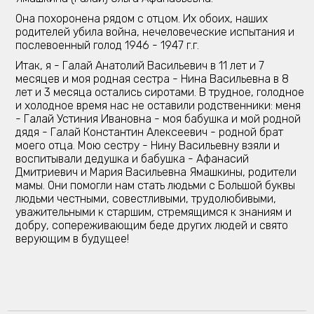
Она похоронена рядом с отцом. Их обоих, наших
родителей убила война, нечеловеческие испытания и
послевоенный голод 1946 - 1947 г.г.
Итак, я - Галай Анатолий Васильевич в 11 лет и 7
месяцев и моя родная сестра - Нина Baсильевна в 8
лет и 3 месяца остались сиротами. В трудное, голодное
и холодное время нас не оставили родственники: меня
- Галай Устиния Ивановна - моя бабушка и мой родной
дядя - Галай Константин Алексеевич - родной брат
моего отца. Мою сестру - Нину Васильевну взяли и
воспитывали дедушка и бабушка - Афанасий
Дмитриевич и Мария Васильевна Ямашкины, родители
мамы. Они помогли нам стать людьми с Большой буквы
людьми честными, совестливыми, трудолюбивыми,
уважительными к старшим, стремящимся к знаниям и
добру, сопереживающим беде других людей и свято
верующим в будущее!