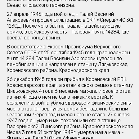
Севастопольского гарнизона.
27 апреля 1945 года мой отец - Галай Василий
Алексеевич прошел фильтрацию в ОКР «Смерш» 40.3СП
123СД. После чего был направлен в действующую
армию, в войсковую часть - полевая почта 14284, где
воевал до конца войны.
В соответствие с Указом Президиума Верховного
Совета СССР от 25 сентября 1945 года красноармеец
вч пп 14 284 Галай Василий Алексеевич уволен по
демобилизации и направлен в станицу Дядьковская,
Кореновского района, Kpacнодарского края.
26 декабря 1945 года он прибыл в Кореновский РВК,
Краснодарского края, а затем в свою семью в станицу
Дядьковскую. 4 года 6 месяцев мы ждали своего отца;
из них 4 года о нем не было никаких вестей.. К
сожалению, война убила здоровье и физические силы
моего отца. Он вернулся домой безнадежно больным
человеком. Через год и месяц его не стало. 27 января
1947 года он умер и мы похоронили его в станице
Васюринской, Динского района, Краснодарского края.
Через 3 года 31 октября 1949г. умерла наша мама -
Ямашкина (Галай) Ольга Афанасьевна.