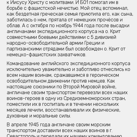
к Иисусу Христу с молитвами. И Б01 помогал им в
борьбе с фашистской нечистью. Мой отец вспоминал,
как бездетная греческая семья приютила его, как сына,
заботилась о нем, прятала от немецких прочёсов и
облав. А с октября по ноябрь 1944 года после высадки
англичанами экспедиционного корпуса на о. Крит
совместными боевыми действиями с 5 дивизией
народно-освободительной армии Греции и
партизанскими отрядами был освобожден о. Крит от
немецко-фашистских захватчиков.
Командование английского экспедиционного корпуса
исключительно уважительно и заботливо отнеслись ко
всем нашим воинам, сражавшимся в героическом
освободительном движении против немцев. Как
настоящие союзники по Второй Мировой войне,
англичане своим транспортом перевезли всех наших
воинов-героев в одну из Средиземноморских стран,
поместили их в госпиталь и в течении нескольких
месяцев лечили, восстанавливали их физические,
духовные и моральные силы.
В апреле 1945 года англичане своим морским
транспортом доставили всех наших воинов в г.
Севастополь и передали их нашему командованию