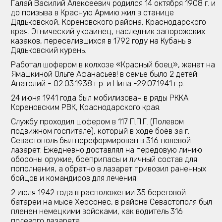
Галай Василий Алексеевич родился 14 октября 1908 г. и
до призыва в Красную Армию жил в станице
Дядьковской, Кореновского района, Краснодарского
края. Этнический украинец, наследник запорожских
казаков, переселившихся в 1792 году на Кубань в
Дядьковский курень.
Работал шофером в колхозе «Красный боец», женат на
Ямашкиной Ольге Афанасьев! в семье было 2 детей:
Анатолий - 02.03.1938 г.р. и Нина -29.07.1941 г.р.
24 июня 1941 года был мобилизован в ряды РККА
Кореновским РВК, Краснодарского края.
Службу проходил шофером в 117 П.П.Г. (Полевом
подвижном госпитале), который в ходе боёв за г.
Севастополь был переформирован в 316 полевой
лазарет. Ежедневно доставлял на передовую линию
обороны оружие, боеприпасы и личный состав для
пополнения, а обратно в лазарет привозил раненных
бойцов и командиров для лечения.
2 июля 1942 года в расположении 35 береговой
батареи на мысе Херсонес, в районе Севастополя был
пленен немецкими войсками, как водитель 316
полевого лазарета.