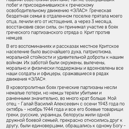
побег и присоединившихся к греческому
освободительному движению «ЭЛАС». Греческая
бездетная семья в отдаленном поселке прятала моего
отца, лечили его от истощения, а через 3 месяца,
восстановив свои силы, он принимал участие в боях
греческого партизанского отряда о. Крит против
немцев.
В его воспоминаниях и рассказах местное Критское
население было высочайшего духа, патриотизма,
моральной стойкости и удивительной доброты к нашим
войнам. Их заботой были окружены, вылечены,
морально и физически поддержаны и вдохновлены все
наши солдаты и офицеры, сражавшиеся в рядах
движения «ЭЛАС».
В кровопролитных боях греческие партизаны несли
немалые потери, но немцы теряли убитыми и
раненными значительно, во много крат больше. Мой
отец - Галай Василий Алексеевич с осени 1943 года по
октябрь - ноябрь 1944 года и все его боевые товарищи:
греки, русские, украинцы, белорусы жили одной
дружной боевой семьей, прекрасно относились друг к
другу, были единоверцами, обращались к одному Богу -