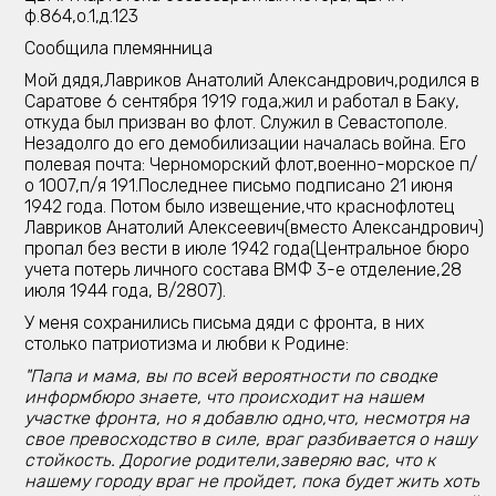
ф.864,о.1,д.123
Сообщила племянница
Мой дядя,Лавриков Анатолий Александрович,родился в
Саратове 6 сентября 1919 года,жил и работал в Баку,
откуда был призван во флот. Служил в Севастополе.
Незадолго до его демобилизации началась война. Его
полевая почта: Черноморский флот,военно-морское п/
о 1007,п/я 191.Последнее письмо подписано 21 июня
1942 года. Потом было извещение,что краснофлотец
Лавриков Анатолий Алексеевич(вместо Александрович)
пропал без вести в июле 1942 года(Центральное бюро
учета потерь личного состава ВМФ 3-е отделение,28
июля 1944 года, В/2807).
У меня сохранились письма дяди с фронта, в них
столько патриотизма и любви к Родине:
"Папа и мама, вы по всей вероятности по сводке
информбюро знаете, что происходит на нашем
участке фронта, но я добавлю одно,что, несмотря на
свое превосходство в силе, враг разбивается о нашу
стойкость. Дорогие родители,заверяю вас, что к
нашему городу враг не пройдет, пока будет жить хоть