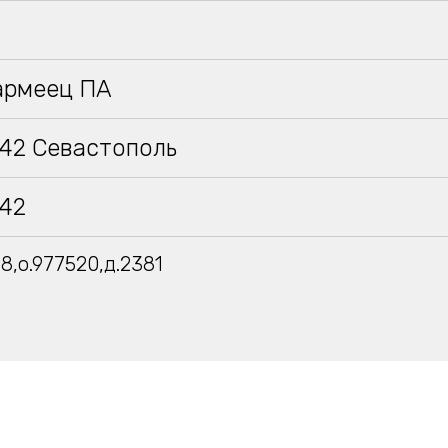
армеец ПА
942 Севастополь
942
8,о.977520,д.2381