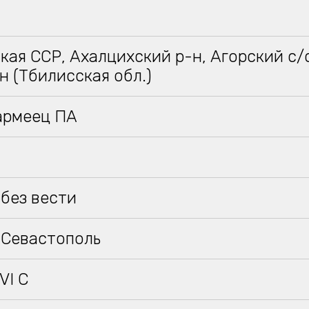
кая ССР, Ахалцихский р-н, Агорский с/с
 (Тбилисская обл.)
армеец ПА
без вести
 Севастополь
VI C