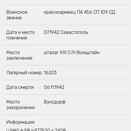
Воинское
красноармеец ПА 456 СП 109 СД
звание:
Дата и место
07.1942 Севастополь
пленения:
Место
шталаг XXI C/H Вольштайн
заключения:
Лагерный номер:
16203
Дата смерти:
06.11.1942
Место
Вунсдорф
захоронения:
Информация:
ЦАМО ф.58,о.977520,д.2408