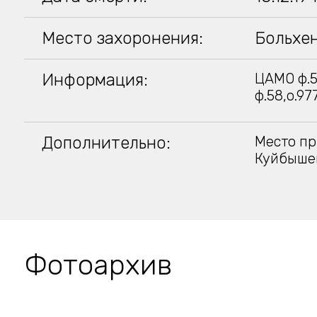
Место захоронения:
Больхе
Информация:
ЦАМО ф.5
ф.58,о.97
Дополнительно:
Место пр
Куйбыше
Фотоархив