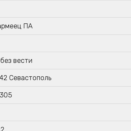
армеец ПА
без вести
942 Севастополь
 305
42