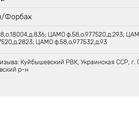
н/Форбах
8,о.18004,д.836; ЦАМО ф.58,о.977520,д.293; ЦА
7520,д.2823; ЦАМО ф.58,о.977532,д.93
изыва: Куйбышевский РВК, Украинская ССР, г. 
вский р-н