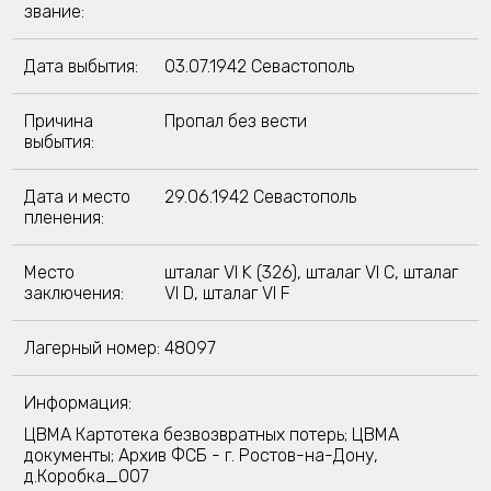
звание:
Дата выбытия:
03.07.1942 Севастополь
Причина
Пропал без вести
выбытия:
Дата и место
29.06.1942 Севастополь
пленения:
Место
шталаг VI K (326), шталаг VI C, шталаг
заключения:
VI D, шталаг VI F
Лагерный номер:
48097
Информация:
ЦВМА Картотека безвозвратных потерь; ЦВМА
документы; Архив ФСБ - г. Ростов-на-Дону,
д.Коробка_007