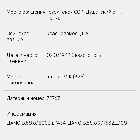
Место рождения:
Грузинская ССР, Душетский р-н,
Тонча
Воинское
красноармеец ПА
звание:
Дата и место
02.07.1942 Севастополь
пленения:
Место
шталаг VI K (326)
заключения:
Лагерный номер:
72767
Информация:
ЦАМО ф.58,о.18003,д.1434; ЦАМО ф.58,о.977532,д.108