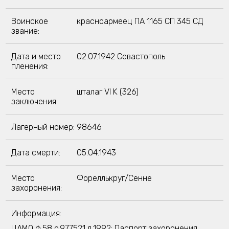
Воинское
красноармеец ПА 1165 СП 345 СД
звание:
Дата и место
02.07.1942 Севастополь
пленения:
Место
шталаг VI K (326)
заключения:
Лагерный номер:
98646
Дата смерти:
05.04.1943
Место
Фореллькруг/Сенне
захоронения:
Информация:
ЦАМО ф.58,о.977521,д.1992; Паспорт захоронения