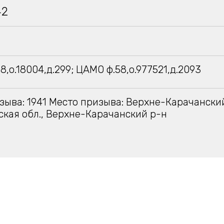
42
8,о.18004,д.299; ЦАМО ф.58,о.977521,д.2093
зыва: 1941 Место призыва: Верхне-Карачански
кая обл., Верхне-Карачанский р-н