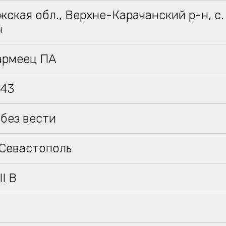
ская обл., Верхне-Карачанский р-н, с
н
армеец ПА
943
без вести
 Севастополь
II B