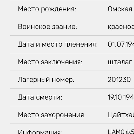
Место рождения:
Омская 
Воинское звание:
красно
Дата и место пленения:
01.07.1
Место заключения:
шталаг 
Лагерный номер:
201230
Дата смерти:
19.10.19
Место захоронения:
Цайтхай
Информация:
ЦАМО ф.5