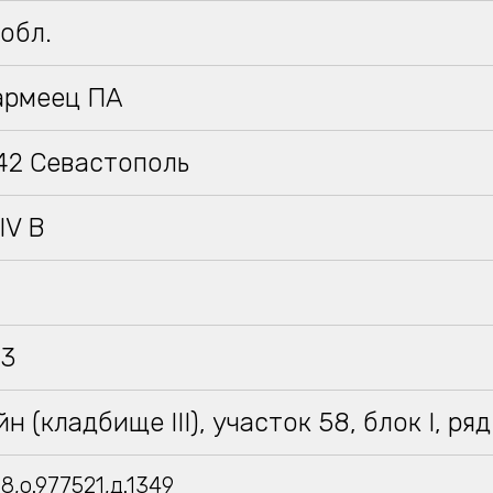
обл.
армеец ПА
942 Севастополь
IV B
43
н (кладбище III), участок 58, блок I, ряд
8,о.977521,д.1349