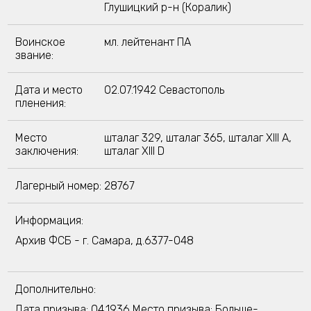
Глушицкий р-н (Коралик)
Воинское
мл. лейтенант ПА
звание:
Дата и место
02.07.1942 Севастополь
пленения:
Место
шталаг 329, шталаг 365, шталаг XIII A,
заключения:
шталаг XIII D
Лагерный номер:
28767
Информация:
Архив ФСБ - г. Самара, д.6377-048
Дополнительно:
Дата призыва: 04.1936 Место призыва: Больше-