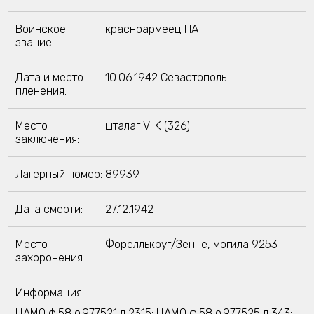
Воинское
красноармеец ПА
звание:
Дата и место
10.06.1942 Севастополь
пленения:
Место
шталаг VI K (326)
заключения:
Лагерный номер:
89939
Дата смерти:
27.12.1942
Место
Фореллькруг/Зенне, могила 9253
захоронения:
Информация:
ЦАМО ф.58,о.977521,д.2315; ЦАМО ф.58,о.977525,д.343;