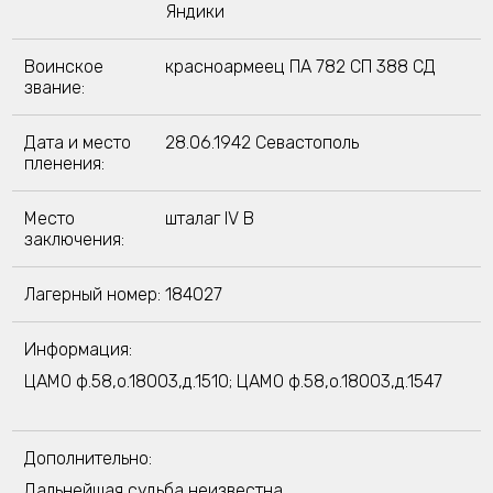
Яндики
Воинское
красноармеец ПА 782 СП 388 СД
звание:
Дата и место
28.06.1942 Севастополь
пленения:
Место
шталаг IV B
заключения:
Лагерный номер:
184027
Информация:
ЦАМО ф.58,о.18003,д.1510; ЦАМО ф.58,о.18003,д.1547
Дополнительно:
Дальнейшая судьба неизвестна