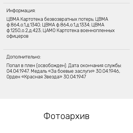
Информация:
ЦВМА Картотека безвозвратных потерь; ЦВМА
ф.864,о.1,д.1340; ЦВМА ф.864,о.1,д.1334; ЦВМА
ф.1250,о.2,д.423; ЦАМО Картотека военнопленных
офицеров
Дополнительно:
Попал в плен (освобожден). Дата окончания службы:
04.04.1947. Медаль «За боевые заслуги» 30.04.1946,
Орден «Красная Звезда» 30.04.1947
Фотоархив