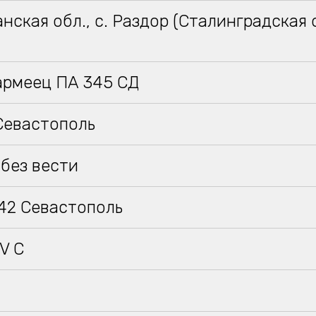
нская обл., с. Раздор (Сталинградская о
)
армеец ПА 345 СД
 Севастополь
без вести
942 Севастополь
V C