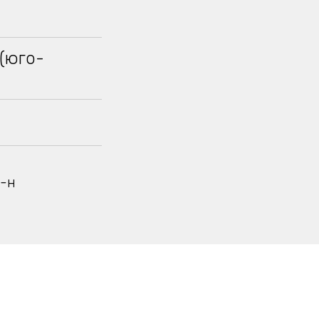
 (юго-
р-н