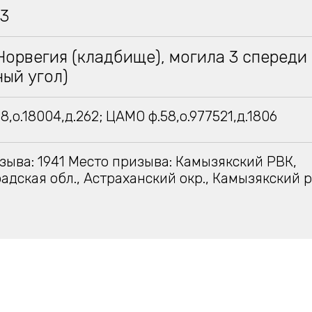
43
Норвегия (кладбище), могила 3 спереди
ый угол)
,о.18004,д.262; ЦАМО ф.58,о.977521,д.1806
зыва: 1941 Место призыва: Камызякский РВК,
адская обл., Астраханский окр., Камызякский 