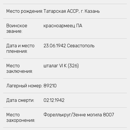
Место рождения:
Татарская АССР, г. Казань
Воинское
красноармеец ПА
звание:
Дата и место
23.06.1942 Севастополь
пленения:
Место
шталаг VI K (326)
заключения:
Лагерный номер:
89210
Дата смерти:
02.12.1942
Место
Фореллькруг/Зенне могила 8007
захоронения: