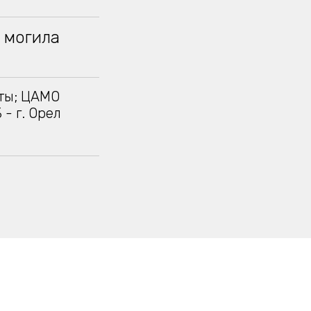
, могила
ты; ЦАМО
 - г. Орел