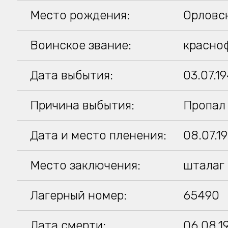
Место рождения:
Орловск
Воинское звание:
красноф
Дата выбытия:
03.07.1
Причина выбытия:
Пропал 
Дата и место пленения:
08.07.1
Место заключения:
шталаг 
Лагерный номер:
65490
Дата смерти:
06.08.1