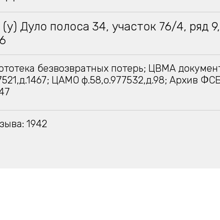
I (у) Дуло полоса 34, участок 76/4, ряд 9
6
тотека безвозвратных потерь; ЦВМА докумен
7521,д.1467; ЦАМО ф.58,о.977532,д.98; Архив ФСБ
47
зыва: 1942