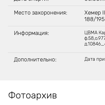
Место захоронения:
Хемер I
188/195
Информация:
ЦВМА Кар
ф.58,о.97
д.10846_
Дополнительно:
Дата при
Фотоархив