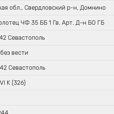
ая обл., Свердловский р-н, Домнино
лотец ЧФ 35 ББ 1 Гв. Арт. Д-н БО ГБ
942 Севастополь
без вести
942 Севастополь
VI K (326)
944