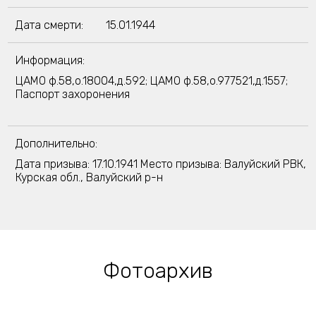
Дата смерти:
15.01.1944
Информация:
ЦАМО ф.58,о.18004,д.592; ЦАМО ф.58,о.977521,д.1557;
Паспорт захоронения
Дополнительно:
Дата призыва: 17.10.1941 Место призыва: Валуйский РВК,
Курская обл., Валуйский р-н
Фотоархив