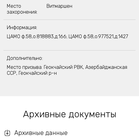
Место
Витмаршен
захоронения:
Информация:
ЦАМО ф.58,о.818883,д.166; ЦАМО ф.58,о.977521,д.1427
Дополнительно:
Место призыва: Геокчайский РВК, Азербайджанская
ССР, Геокчайский р-н
Архивные документы
Архивные данные