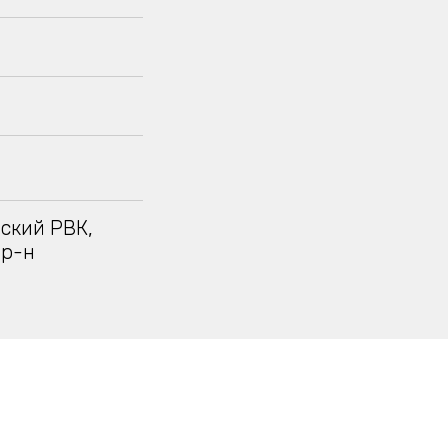
вский РВК,
 р-н