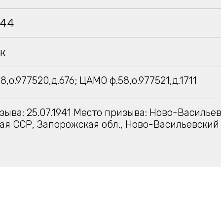
944
к
,о.977520,д.676; ЦАМО ф.58,о.977521,д.1711
зыва: 25.07.1941 Место призыва: Ново-Василье
ая ССР, Запорожская обл., Ново-Васильевский