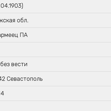
.04.1903)
жская обл.
армеец ПА
без вести
942 Севастополь
14