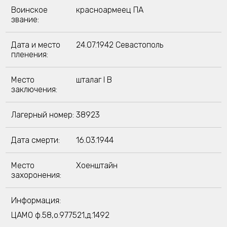
Воинское
красноармеец ПА
звание:
Дата и место
24.07.1942 Севастополь
пленения:
Место
шталаг I B
заключения:
Лагерный номер:
38923
Дата смерти:
16.03.1944
Место
Хоенштайн
захоронения:
Информация:
ЦАМО ф.58,о.977521,д.1492