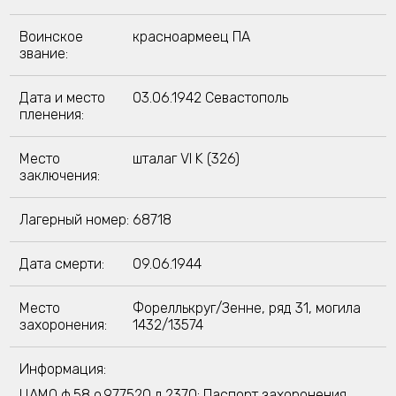
Воинское
красноармеец ПА
звание:
Дата и место
03.06.1942 Севастополь
пленения:
Место
шталаг VI K (326)
заключения:
Лагерный номер:
68718
Дата смерти:
09.06.1944
Место
Фореллькруг/Зенне, ряд 31, могила
захоронения:
1432/13574
Информация:
ЦАМО ф.58,о.977520,д.2370; Паспорт захоронения