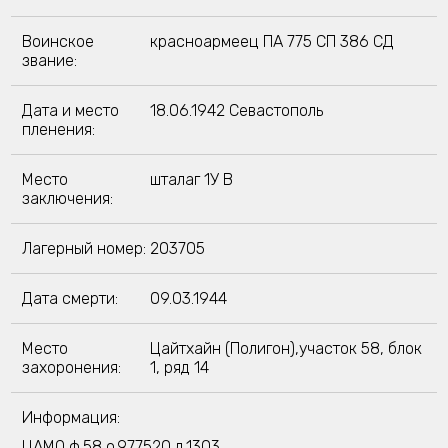
Воинское
красноармеец ПА 775 СП 386 СД
звание:
Дата и место
18.06.1942 Севастополь
пленения:
Место
шталаг 1У В
заключения:
Лагерный номер:
203705
Дата смерти:
09.03.1944
Место
Цайтхайн (Полигон),участок 58, блок
захоронения:
1, ряд 14
Информация:
ЦАМО ф.58,о.977520,д.1303